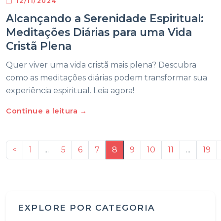
12/11/2024
Alcançando a Serenidade Espiritual:
Meditações Diárias para uma Vida
Cristã Plena
Quer viver uma vida cristã mais plena? Descubra
como as meditações diárias podem transformar sua
experiência espiritual. Leia agora!
Continue a leitura →
<
1
...
5
6
7
8
9
10
11
...
19
EXPLORE POR CATEGORIA