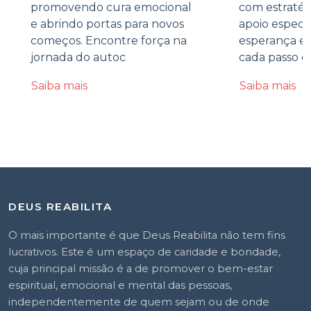
promovendo cura emocional
com estratégi
e abrindo portas para novos
apoio especi
começos. Encontre força na
esperança e 
jornada do autoc
cada passo d
Saiba mais
Saiba mais
DEUS REABILITA
O mais importante é que Deus Reabilita não tem fins
lucrativos. Este é um espaço de caridade e bondade,
cuja principal missão é a de promover o bem-estar
espiritual, emocional e mental das pessoas,
independentemente de quem sejam ou de onde