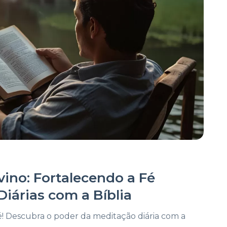
ino: Fortalecendo a Fé
iárias com a Bíblia
é! Descubra o poder da meditação diária com a