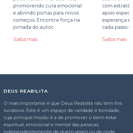
promovendo cura emocional
com estratégi
e abrindo portas para novos
apoio especi
começos. Encontre força na
esperança e 
jornada do autoc
cada passo d
Saiba mais
Saiba mais
DEUS REABILITA
O mais importante é que Deus Reabilita não tem fins
lucrativos. Este é um espaço de caridade e bondade,
cuja principal missão é a de promover o bem-estar
espiritual, emocional e mental das pessoas,
independentemente de quem sejam ou de onde