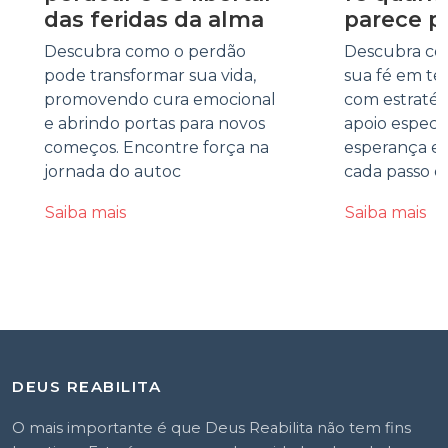
das feridas da alma
parece p
Descubra como o perdão
Descubra co
pode transformar sua vida,
sua fé em te
promovendo cura emocional
com estratégi
e abrindo portas para novos
apoio especi
começos. Encontre força na
esperança e 
jornada do autoc
cada passo d
Saiba mais
Saiba mais
DEUS REABILITA
O mais importante é que Deus Reabilita não tem fins