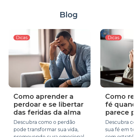
Blog
Dicas
Dicas
Como aprender a
Como rea
perdoar e se libertar
fé quand
das feridas da alma
parece p
Descubra como o perdão
Descubra co
pode transformar sua vida,
sua fé em te
promovendo cura emocional
com estratégi