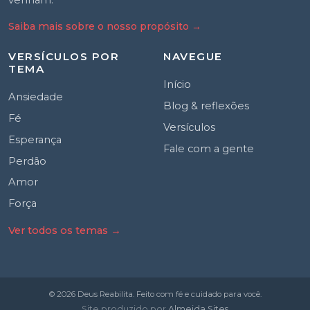
venham.
Saiba mais sobre o nosso propósito
→
VERSÍCULOS POR
NAVEGUE
TEMA
Início
Ansiedade
Blog & reflexões
Fé
Versículos
Esperança
Fale com a gente
Perdão
Amor
Força
Ver todos os temas →
© 2026 Deus Reabilita. Feito com fé e cuidado para você.
Site produzido por
Almeida Sites