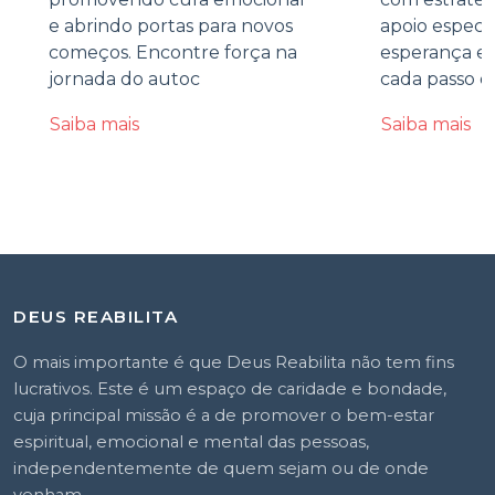
e abrindo portas para novos
apoio especi
começos. Encontre força na
esperança e 
jornada do autoc
cada passo d
Saiba mais
Saiba mais
DEUS REABILITA
O mais importante é que Deus Reabilita não tem fins
lucrativos. Este é um espaço de caridade e bondade,
cuja principal missão é a de promover o bem-estar
espiritual, emocional e mental das pessoas,
independentemente de quem sejam ou de onde