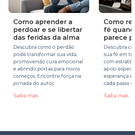
Como aprender a
Como rea
perdoar e se libertar
fé quand
das feridas da alma
parece p
Descubra como o perdão
Descubra co
pode transformar sua vida,
sua fé em te
promovendo cura emocional
com estratégi
e abrindo portas para novos
apoio especi
começos. Encontre força na
esperança e 
jornada do autoc
cada passo d
Saiba mais
Saiba mais